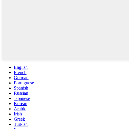
English
French
German
Portuguese
Spanish
Russian
Japanese
Korean
Arabic
Irish
Greek
Turkish