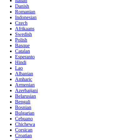
Italian
Danish
Romanian
Indonesian
Czech
Afrikaans
Swedish
Polish
Basque
Catalan
Esperanto
Hindi
Lao
Albanian
Amharic
Armenian
Azerbaijani
Belarusian
Bengali
Bosnian
Bulgarian
Cebuano
Chichewa
Corsican
Croatian