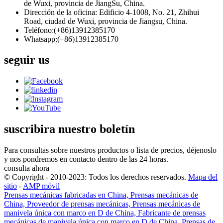
de Wuxi, provincia de JiangSu, China.
Dirección de la oficina: Edificio 4-1008, No. 21, Zhihui
Road, ciudad de Wuxi, provincia de Jiangsu, China.
Teléfono:(+86)13912385170
Whatsapp:(+86)13912385170
seguir
us
suscribir
a nuestro boletín
Para consultas sobre nuestros productos o lista de precios, déjenoslo
y nos pondremos en contacto dentro de las 24 horas.
consulta ahora
© Copyright - 2010-2023: Todos los derechos reservados.
Mapa del
sitio
-
AMP móvil
Prensas mecánicas fabricadas en China, Prensas mecánicas de
China, Proveedor de prensas mecánicas, Prensas mecánicas de
manivela única con marco en D de China, Fabricante de prensas
mecánicas de manivela única con marco en D de China
,
Prensas de